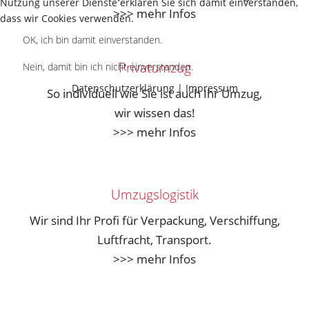
Nutzung unserer Dienste erklären Sie sich damit einverstanden,
>>> mehr Infos
dass wir Cookies verwenden.
OK, ich bin damit einverstanden.
Privatumzug
Nein, damit bin ich nicht einverstanden.
Datenschutzerklärung
|
Impressum
So individuell wie Sie ist auch Ihr Umzug,
wir wissen das!
>>> mehr Infos
Umzugslogistik
Wir sind Ihr Profi für Verpackung, Verschiffung,
Luftfracht, Transport.
>>> mehr Infos