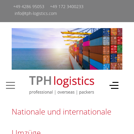
+49 4286 95053
+49 ‭172 3400233‬
info@tph-logistics.com
Nationale und internationale
Umzüge