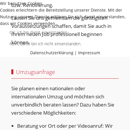
Wir benutzen Cookies
bzw. Renovierung.
Cookies erleichtern die Bereitstellung unserer Dienste. Mit der
Nutzung unserer Dienste erklären Sie sich damit einverstanden,
Lassen Sie uns gemeinsam die günstigsten
dass wir Cookies verwenden.
Voraussetzungen schaffen, damit Sie auch in
OK, ich bin damit einverstanden.
Ihrem neuen Job professionell beginnen
können.
Nein, damit bin ich nicht einverstanden.
Datenschutzerklärung
|
Impressum
Umzugsanfrage
Sie planen einen nationalen oder
internationalen Umzug und möchten sich
unverbindlich beraten lassen? Dazu haben Sie
verschiedene Möglichkeiten:
Beratung vor Ort oder per Videoanruf: Wir