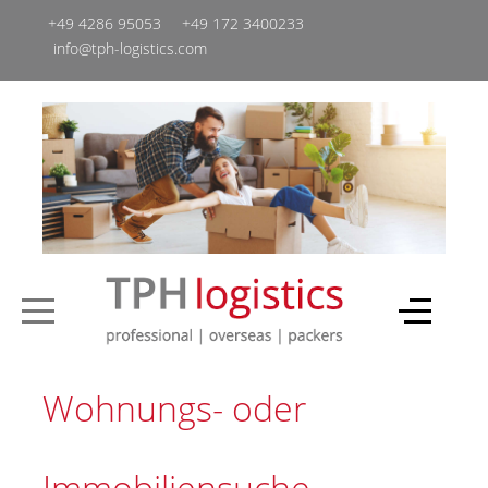
+49 4286 95053
+49 ‭172 3400233‬
info@tph-logistics.com
Wohnungs- oder
Immobiliensuche