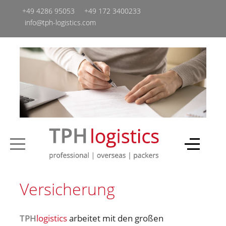
+49 4286 95053
+49 ‭172 3400233‬
info@tph-logistics.com
Versicherung
TPH
logistics
arbeitet mit den großen