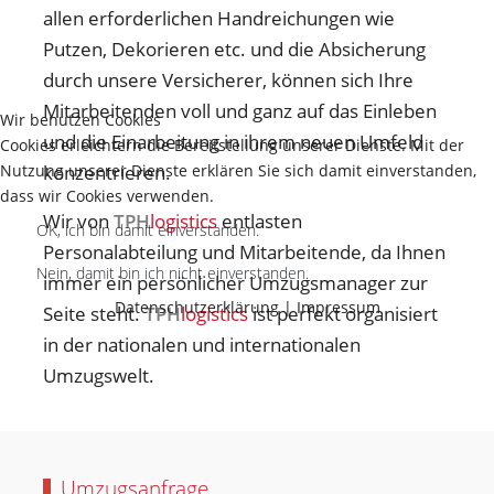
allen erforderlichen Handreichungen wie
Putzen, Dekorieren etc. und die Absicherung
durch unsere Versicherer, können sich Ihre
Mitarbeitenden voll und ganz auf das Einleben
Wir benutzen Cookies
und die Einarbeitung in ihrem neuen Umfeld
Cookies erleichtern die Bereitstellung unserer Dienste. Mit der
konzentrieren.
Nutzung unserer Dienste erklären Sie sich damit einverstanden,
dass wir Cookies verwenden.
Wir von
TPH
logistics
entlasten
OK, ich bin damit einverstanden.
Personalabteilung und Mitarbeitende, da Ihnen
Nein, damit bin ich nicht einverstanden.
immer ein persönlicher Umzugsmanager zur
Datenschutzerklärung
|
Impressum
Seite steht.
TPH
logistics
ist perfekt organisiert
in der nationalen und internationalen
Umzugswelt.
Umzugsanfrage